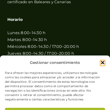
certificado en Baleares y Canarias
Horario
Lunes 8:00–14:30 h
Martes 8:00–14:30 h
Miércoles 8:00–14:30 / 17:00–20:00 h
Jueves 8:00–14:30 / 17:00–20:00 h
Viernes 8:00–14:30 / 17:00–20:00 h
Gestionar consentimiento
Sábado 8:00–15:00 h
Para ofrecer las mejores experiencias, utilizamos tecnologías
Domingo Cerrado
como las cookies para almacenar y/o acceder a la información
del dispositivo. El consentimiento de estas tecnologías nos
permitirá procesar datos como el comportamiento de
navegación o las identificaciones únicas en este sitio. No
consentir o retirar el consentimiento, puede afectar
negativamente a ciertas características y funciones.