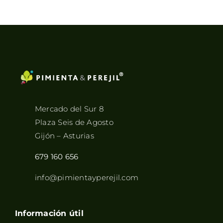
7,75€
hasta
51,90€
Mercado del Sur 8
Plaza Seis de Agosto
Gijón – Asturias
679 160 656
info@pimientayperejil.com
Información útil