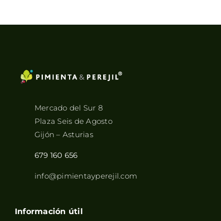
8,45€
hasta
33,90€
Mercado del Sur 8
Plaza Seis de Agosto
Gijón – Asturias
679 160 656
info@pimientayperejil.com
Información útil