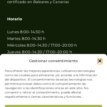
certificado en Baleares y Canarias
Horario
Lunes 8:00–14:30 h
Martes 8:00–14:30 h
Miércoles 8:00–14:30 / 17:00–20:00 h
Jueves 8:00–14:30 / 17:00–20:00 h
Viernes 8:00–14:30 / 17:00–20:00 h
Gestionar consentimiento
Sábado 8:00–15:00 h
Para ofrecer las mejores experiencias, utilizamos tecnologías
Domingo Cerrado
como las cookies para almacenar y/o acceder a la información
del dispositivo. El consentimiento de estas tecnologías nos
permitirá procesar datos como el comportamiento de
navegación o las identificaciones únicas en este sitio. No
consentir o retirar el consentimiento, puede afectar
negativamente a ciertas características y funciones.