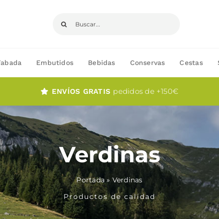
Buscar:
Fabada
Embutidos
Bebidas
Conservas
Cestas
pedidos de +150€
ENVÍOS GRATIS
Verdinas
Portada
»
Verdinas
Productos de calidad