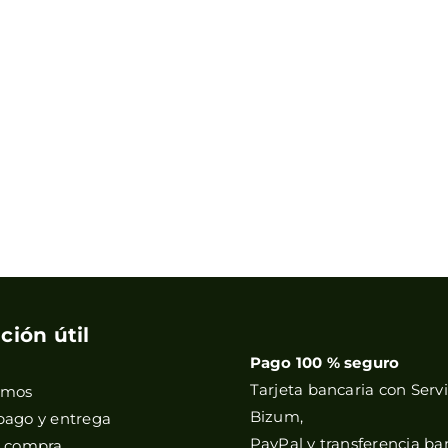
ción útil
Pago 100 % seguro
Tarjeta bancaria con Servi
omos
Bizum,
pago y entrega
PayPal y transferencia ba
e compra