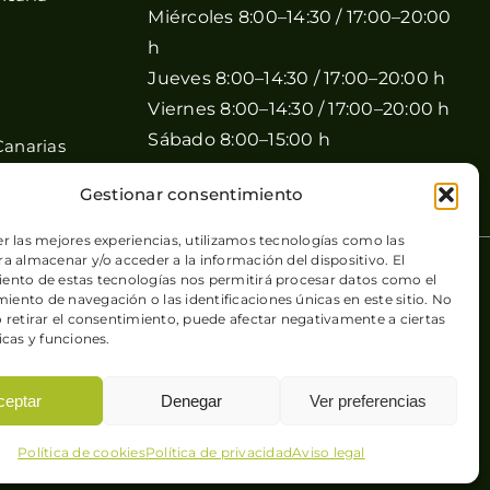
Miércoles 8:00–14:30 / 17:00–20:00
h
Jueves 8:00–14:30 / 17:00–20:00 h
Viernes 8:00–14:30 / 17:00–20:00 h
Sábado 8:00–15:00 h
Canarias
Domingo Cerrado
Gestionar consentimiento
er las mejores experiencias, utilizamos tecnologías como las
a almacenar y/o acceder a la información del dispositivo. El
 de cookies
| Sitio web desarrollado por
+QueGusto S.C.
ento de estas tecnologías nos permitirá procesar datos como el
ento de navegación o las identificaciones únicas en este sitio. No
o retirar el consentimiento, puede afectar negativamente a ciertas
icas y funciones.
ceptar
Denegar
Ver preferencias
Política de cookies
Política de privacidad
Aviso legal