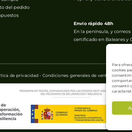
o del pedido
mpuestos
Envío rápido 48h
En la península, y correos
certificado en Baleares y 
Para ofrec
cookies par
ítica de privacidad
-
Condiciones generales de venta
-
Política
consentimi
comportami
consentir 
característ
A