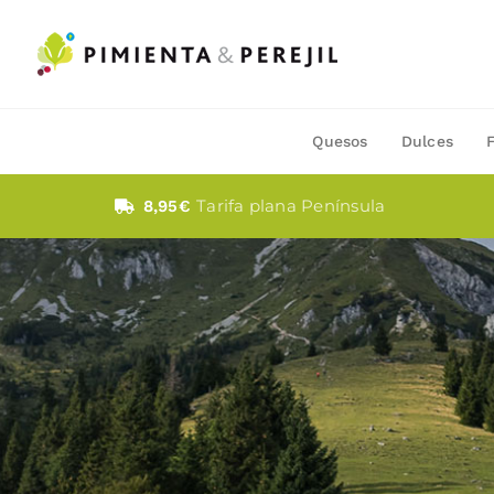
Saltar
al
contenido
Quesos
Dulces
Tarifa plana Península
8,95€