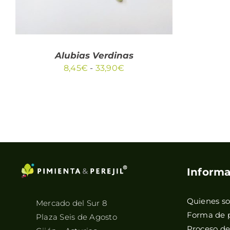
LAS
OPCIONES
SE
PUEDEN
ELEGIR
EN
Alubias Verdinas
LA
Rango
8,45
€
-
33,90
€
PÁGINA
DE
de
PRODUCTO
precios:
desde
8,45€
hasta
33,90€
Informa
Quienes s
Mercado del Sur 8
Forma de 
Plaza Seis de Agosto
Proceso d