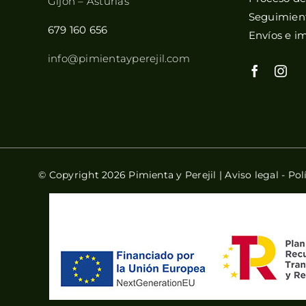
Gijón – Asturias
Seguimient
679 160 656
Envíos e i
info@pimientayperejil.com
© Copyright 2026 Pimienta y Perejil |
Aviso legal
-
Pol