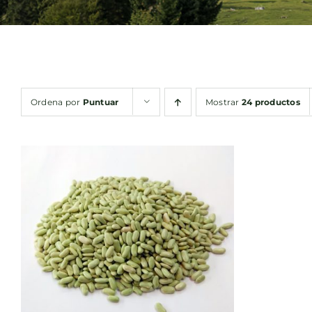
Ordena por
Puntuar
Mostrar
24 productos
ESTE
SELECCIONAR OPCIONES
/
PRODUCTO
QUICK VIEW
TIENE
MÚLTIPLES
VARIANTES.