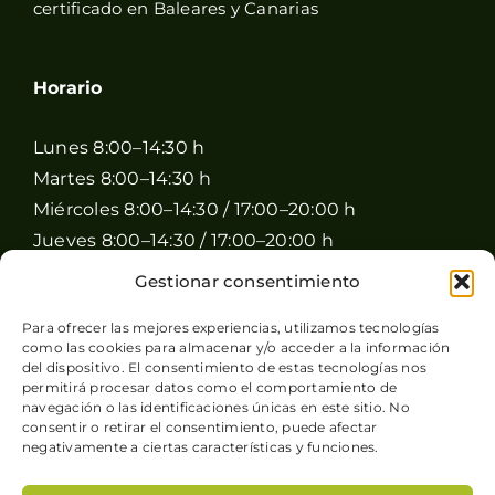
certificado en Baleares y Canarias
Horario
Lunes 8:00–14:30 h
Martes 8:00–14:30 h
Miércoles 8:00–14:30 / 17:00–20:00 h
Jueves 8:00–14:30 / 17:00–20:00 h
Viernes 8:00–14:30 / 17:00–20:00 h
Gestionar consentimiento
Sábado 8:00–15:00 h
Para ofrecer las mejores experiencias, utilizamos tecnologías
Domingo Cerrado
como las cookies para almacenar y/o acceder a la información
del dispositivo. El consentimiento de estas tecnologías nos
permitirá procesar datos como el comportamiento de
navegación o las identificaciones únicas en este sitio. No
consentir o retirar el consentimiento, puede afectar
negativamente a ciertas características y funciones.