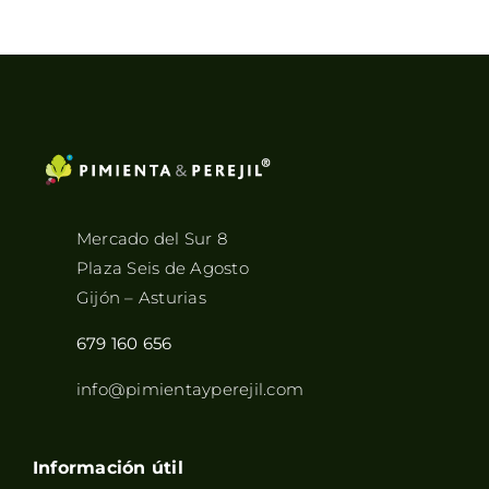
8,45€
hasta
33,90€
Mercado del Sur 8
Plaza Seis de Agosto
Gijón – Asturias
679 160 656
info@pimientayperejil.com
Información útil