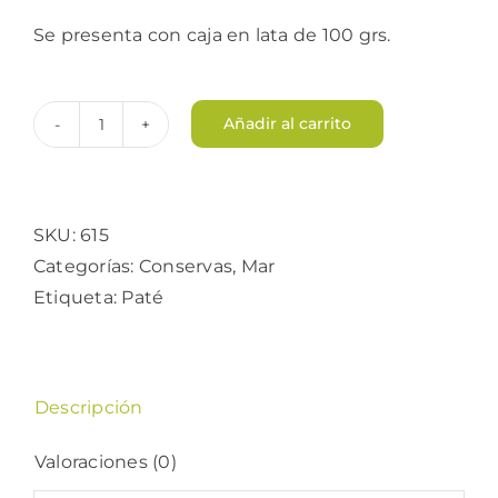
Se presenta con caja en lata de 100 grs.
Añadir al carrito
Paté
de
Mejillones
cantidad
SKU:
615
Categorías:
Conservas
,
Mar
Etiqueta:
Paté
Descripción
Valoraciones (0)