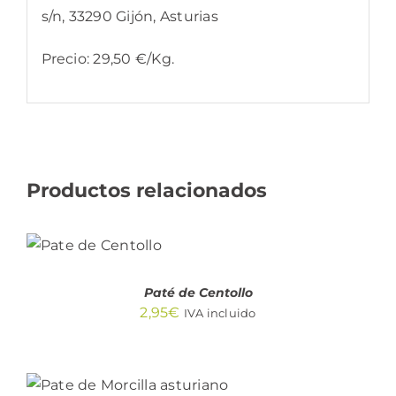
s/n, 33290 Gijón, Asturias
Precio: 29,50 €/Kg.
Productos relacionados
AÑADIR
AL
CARRITO
/
DETALLES
Paté de Centollo
2,95
€
IVA incluido
AÑADIR AL
CARRITO
/