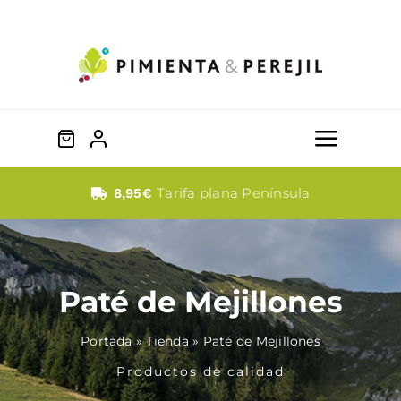
Saltar
al
contenido
Toggle
Naviga
Quesos
Tarifa plana Península
8,95€
Dulces
Paté de Mejillones
Fabada
Portada
»
Tienda
»
Paté de Mejillones
Embutidos
Productos de calidad