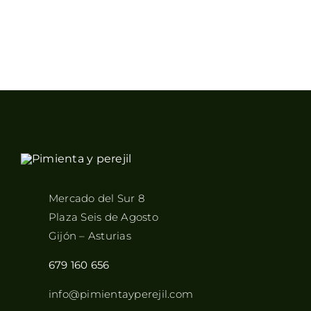
Mercado del Sur 8
Plaza Seis de Agosto
Gijón – Asturias
679 160 656
info@pimientayperejil.com