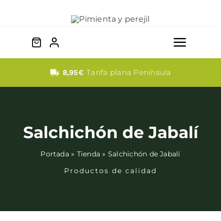
Saltar
al
contenido
Toggle
Naviga
Quesos
Tarifa plana Península
8,95€
Dulces
Salchichón de Jabalí
Fabada
Portada
»
Tienda
»
Salchichón de Jabalí
Embutidos
Productos de calidad
Bebidas