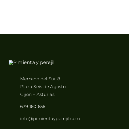
Mercado del Sur 8
Plaza Seis de Agosto
Gijón – Asturias
679 160 656
info@pimientayperejil.com