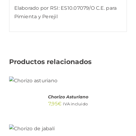
Elaborado por RSI: ES10.07079/O C.E. para
Pimienta y Perejil
Productos relacionados
AÑADIR AL
CARRITO
/
DETALLES
Chorizo Asturiano
7,95
€
IVA incluido
AÑADIR
AL
CARRITO