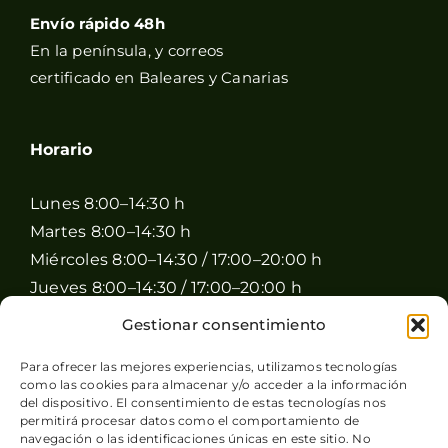
Envío rápido 48h
En la península, y correos
certificado en Baleares y Canarias
Horario
Lunes 8:00–14:30 h
Martes 8:00–14:30 h
Miércoles 8:00–14:30 / 17:00–20:00 h
Jueves 8:00–14:30 / 17:00–20:00 h
Viernes 8:00–14:30 / 17:00–20:00 h
Gestionar consentimiento
Sábado 8:00–15:00 h
Para ofrecer las mejores experiencias, utilizamos tecnologías
Domingo Cerrado
como las cookies para almacenar y/o acceder a la información
del dispositivo. El consentimiento de estas tecnologías nos
permitirá procesar datos como el comportamiento de
navegación o las identificaciones únicas en este sitio. No