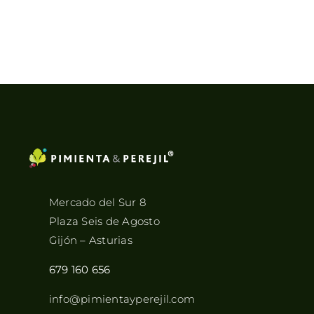
Mercado del Sur 8
Plaza Seis de Agosto
Gijón – Asturias
679 160 656
info@pimientayperejil.com