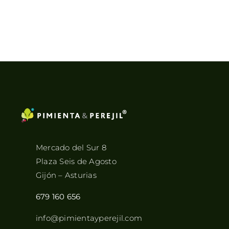
Mercado del Sur 8
Plaza Seis de Agosto
Gijón – Asturias
679 160 656
info@pimientayperejil.com