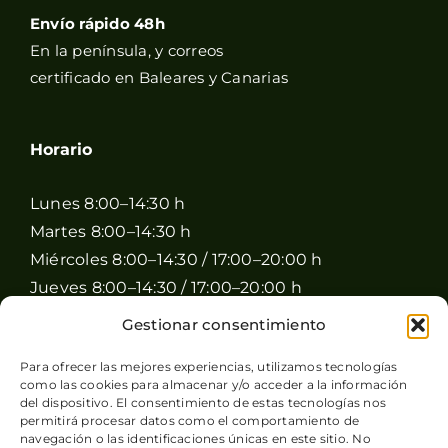
Envío rápido 48h
En la península, y correos
certificado en Baleares y Canarias
Horario
Lunes 8:00–14:30 h
Martes 8:00–14:30 h
Miércoles 8:00–14:30 / 17:00–20:00 h
Jueves 8:00–14:30 / 17:00–20:00 h
Viernes 8:00–14:30 / 17:00–20:00 h
Gestionar consentimiento
Sábado 8:00–15:00 h
Para ofrecer las mejores experiencias, utilizamos tecnologías
Domingo Cerrado
como las cookies para almacenar y/o acceder a la información
del dispositivo. El consentimiento de estas tecnologías nos
permitirá procesar datos como el comportamiento de
navegación o las identificaciones únicas en este sitio. No