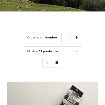
Bebidas
Conservas
Ordena por
Nombre
Cestas
Mostrar
12 productos
Sin gluten
Contacto