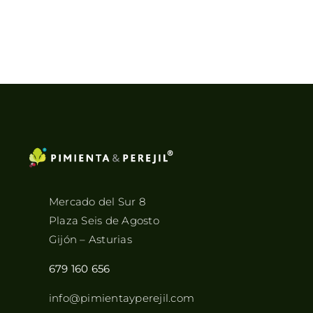
Mercado del Sur 8
Plaza Seis de Agosto
Gijón – Asturias
679 160 656
info@pimientayperejil.com