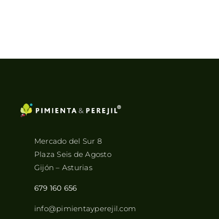
Mercado del Sur 8
Plaza Seis de Agosto
Gijón – Asturias
679 160 656
info@pimientayperejil.com