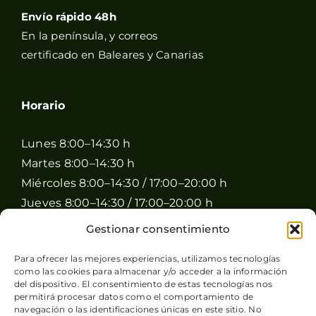
Envío rápido 48h
En la península, y correos
certificado en Baleares y Canarias
Horario
Lunes 8:00–14:30 h
Martes 8:00–14:30 h
Miércoles 8:00–14:30 / 17:00–20:00 h
Jueves 8:00–14:30 / 17:00–20:00 h
Viernes 8:00–14:30 / 17:00–20:00 h
Gestionar consentimiento
Sábado 8:00–15:00 h
Para ofrecer las mejores experiencias, utilizamos tecnologías
Domingo Cerrado
como las cookies para almacenar y/o acceder a la información
del dispositivo. El consentimiento de estas tecnologías nos
permitirá procesar datos como el comportamiento de
navegación o las identificaciones únicas en este sitio. No