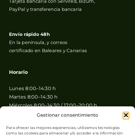
Tarjeta bancaria con Servired, Bizum,
PayPal y transferencia bancaria
Envío rápido 48h
En la península, y correos
certificado en Baleares y Canarias
Horario
Lunes 8:00–14:30 h
Martes 8:00–14:30 h
Miércoles 8:00–14:30 / 17:00–20:00 h
Jueves 8:00–14:30 / 17:00–20:00 h
Gestionar consentimiento
Viernes 8:00–14:30 / 17:00–20:00 h
Para ofrecer las mejores experiencias, utilizamos tecnologías
Sábado 8:00–15:00 h
como las cookies para almacenar y/o acceder a la información