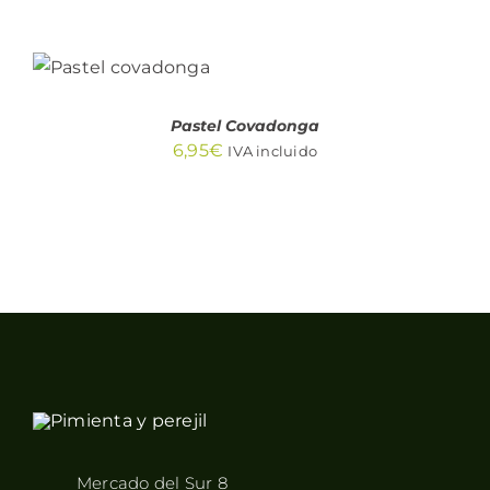
AÑADIR AL
CARRITO
/
DETALLES
Pastel Covadonga
6,95
€
IVA incluido
Mercado del Sur 8