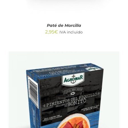
Paté de Morcilla
2,95
€
IVA incluido
AÑADIR AL CARRITO
/
DETALLES