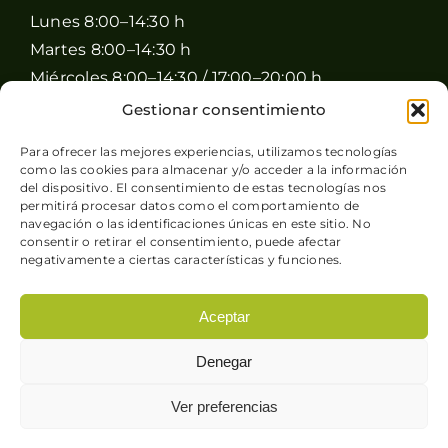
Lunes 8:00–14:30 h
Martes 8:00–14:30 h
Miércoles 8:00–14:30 / 17:00–20:00 h
Jueves 8:00–14:30 / 17:00–20:00 h
Gestionar consentimiento
Viernes 8:00–14:30 / 17:00–20:00 h
Para ofrecer las mejores experiencias, utilizamos tecnologías
Sábado 8:00–15:00 h
como las cookies para almacenar y/o acceder a la información
del dispositivo. El consentimiento de estas tecnologías nos
Domingo Cerrado
permitirá procesar datos como el comportamiento de
navegación o las identificaciones únicas en este sitio. No
consentir o retirar el consentimiento, puede afectar
negativamente a ciertas características y funciones.
Aceptar
© Copyright 2026 Pimienta y Perejil |
Aviso legal
-
Denegar
Política de privacidad
-
Condiciones generales de
venta
-
Política de cookies
| Sitio web desarrollado
Ver preferencias
por
+QueGusto S.C.