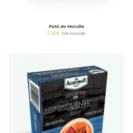
Paté de Morcilla
2,95
€
IVA incluido
AÑADIR AL CARRITO
/
DETALLES