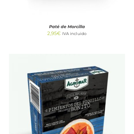
Paté de Morcilla
2,95
€
IVA incluido
AÑADIR AL CARRITO
/
DETALLES