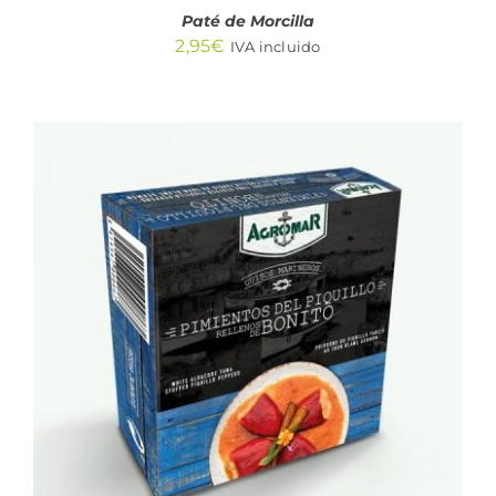
Paté de Morcilla
2,95
€
IVA incluido
AÑADIR AL CARRITO
/
DETALLES