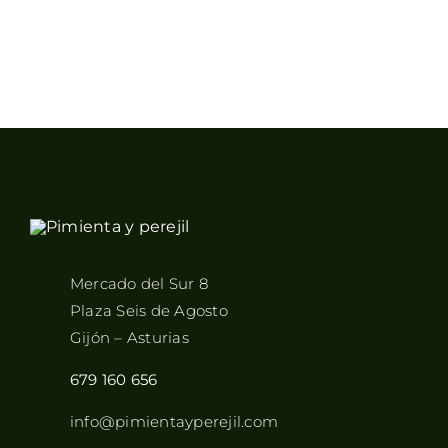
Mercado del Sur 8
Plaza Seis de Agosto
Gijón – Asturias
679 160 656
info@pimientayperejil.com