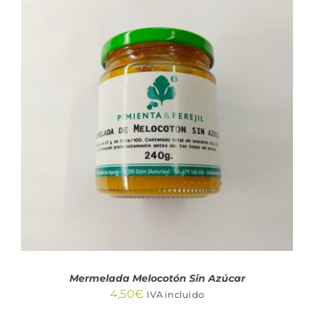
AÑADIR AL CARRITO
/
DETALLES
Mermelada Melocotón Sin Azúcar
4,50
€
IVA incluido