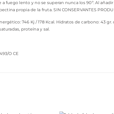
e a fuego lento y no se superan nunca los 90º. Al añadi
la pectina propia de la fruta. SIN CONSERVANTES PR
nergético: 746 Kj / 178 Kcal. Hidratos de carbono: 43 gr.
aturadas, proteína y sal.
19493/O CE
ÑADIR AL
AÑADIR AL