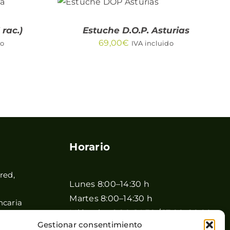
CARRITO
/
QUICK VIEW
rac.)
Estuche D.O.P. Asturias
69,00
€
do
IVA incluido
Horario
red,
Lunes 8:00–14:30 h
Martes 8:00–14:30 h
ncaria
Miércoles 8:00–14:30 / 17:00–20:00
Gestionar consentimiento
h