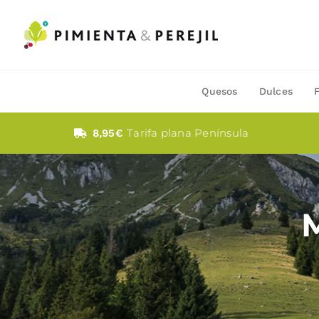
Saltar
al
contenido
Quesos
Dulces
Tarifa plana Península
8,95€