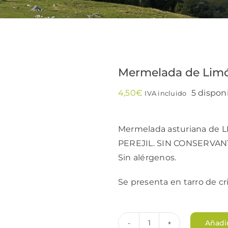
Mermelada de Lim
4,50
€
5 dispon
IVA incluido
Mermelada asturiana de L
PEREJIL. SIN CONSERVA
Sin alérgenos.
Se presenta en tarro de cri
Añadir