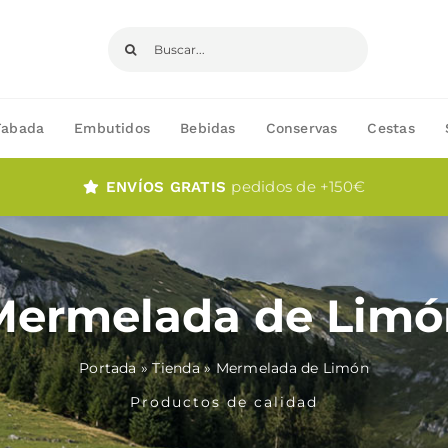
Buscar:
Fabada
Embutidos
Bebidas
Conservas
Cestas
pedidos de +150€
ENVÍOS GRATIS
Mermelada de Limó
Portada
»
Tienda
»
Mermelada de Limón
Productos de calidad