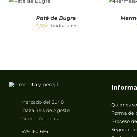
CARRI
/
QUICK
Paté de Bugre
Merme
VIEW
4,75
€
IVA incluido
Informa
Mercado del Sur 8
Quienes s
Plaza Seis de Agosto
Forma de 
Gijón – Asturias
Proceso d
Seguimient
679 160 656