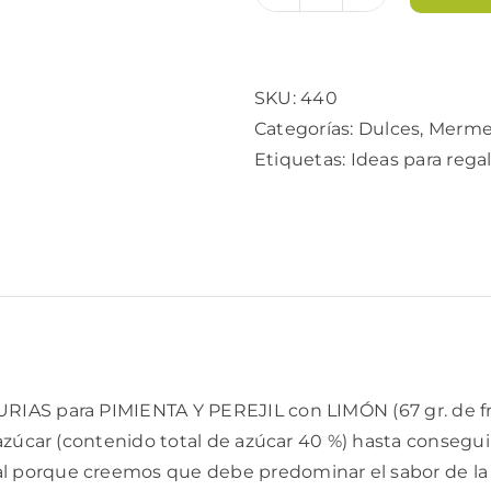
Mermelada
de
Limón
cantidad
SKU:
440
Categorías:
Dulces
,
Merme
Etiquetas:
Ideas para regal
IAS para PIMIENTA Y PEREJIL con LIMÓN (67 gr. de frut
azúcar (contenido total de azúcar 40 %) hasta consegu
orque creemos que debe predominar el sabor de la frut