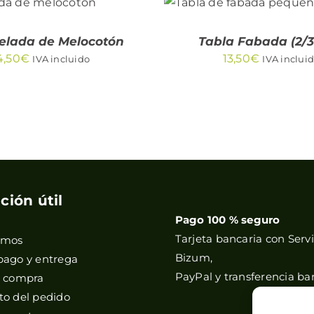
TO
/
QUICK
CARRITO
/
VIEW
QUICK VIEW
lada de Melocotón
Tabla Fabada (2/3 
4,50
€
13,50
€
IVA incluido
IVA inclui
ción útil
Pago 100 % seguro
Tarjeta bancaria con Servi
omos
Bizum,
pago y entrega
PayPal y transferencia ba
e compra
o del pedido