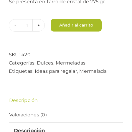
Se presenta en tarro de cristal de 275 gr.
Añadir al carrito
Mermelada
de
Frutos
Rojos
SKU:
420
cantidad
Categorías:
Dulces
,
Mermeladas
Etiquetas:
Ideas para regalar
,
Mermelada
Descripción
Valoraciones (0)
Descripción