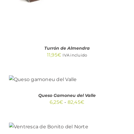
Turrón de Almendra
11,95
€
IVA incluido
SELECCIONAR
ESTE
OPCIONES
/
PRODUCTO
DETALLES
TIENE
Queso Gamoneu del Valle
MÚLTIPLES
Rango
6,25
€
-
82,45
€
VARIANTES.
LAS
de
OPCIONES
precios:
SE
AÑADIR AL CARRITO
PUEDEN
/
desde
DETALLES
ELEGIR