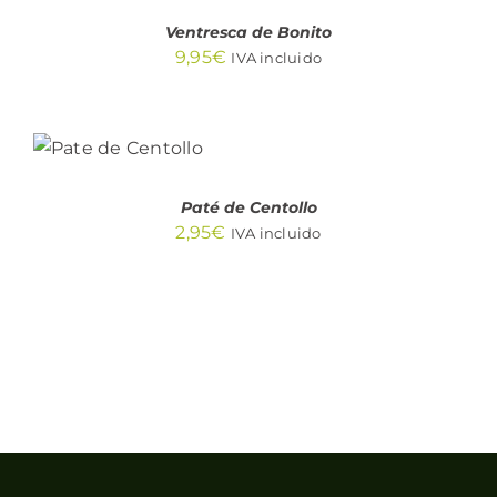
6,25€
EN
Ventresca de Bonito
LA
hasta
PÁGINA
9,95
€
IVA incluido
82,45€
DE
PRODUCTO
AÑADIR
AL
CARRITO
/
DETALLES
Paté de Centollo
2,95
€
IVA incluido