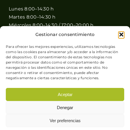
Lunes 8:00–14:30 h
Martes 8:00–14:30 h
Miércoles 8:00–14:30 / 17:00–20:00 h
Jueves 8:00–14:30 / 17:00–20:00 h
Gestionar consentimiento
Viernes 8:00–14:30 / 17:00–20:00 h
Para ofrecer las mejores experiencias, utilizamos tecnologías
Sábado 8:00–15:00 h
como las cookies para almacenar y/o acceder a la información
Domingo Cerrado
del dispositivo. El consentimiento de estas tecnologías nos
permitirá procesar datos como el comportamiento de
navegación o las identificaciones únicas en este sitio. No
consentir o retirar el consentimiento, puede afectar
negativamente a ciertas características y funciones.
Aceptar
© Copyright 2026 Pimienta y Perejil |
Aviso legal
-
Denegar
Política de privacidad
-
Condiciones generales de
venta
-
Política de cookies
| Sitio web desarrollado
Ver preferencias
por
+QueGusto S.C.