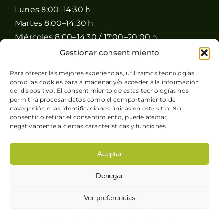
Lunes 8:00–14:30 h
Martes 8:00–14:30 h
Miércoles 8:00–14:30 / 17:00–20:00 h
Jueves 8:00–14:30 / 17:00–20:00 h
Gestionar consentimiento
Viernes 8:00–14:30 / 17:00–20:00 h
Para ofrecer las mejores experiencias, utilizamos tecnologías
Sábado 8:00–15:00 h
como las cookies para almacenar y/o acceder a la información
del dispositivo. El consentimiento de estas tecnologías nos
Domingo Cerrado
permitirá procesar datos como el comportamiento de
navegación o las identificaciones únicas en este sitio. No
consentir o retirar el consentimiento, puede afectar
negativamente a ciertas características y funciones.
Aceptar
© Copyright 2026 Pimienta y Perejil |
Aviso legal
-
Denegar
Política de privacidad
-
Condiciones generales de
venta
-
Política de cookies
| Sitio web desarrollado
Ver preferencias
por
+QueGusto S.C.