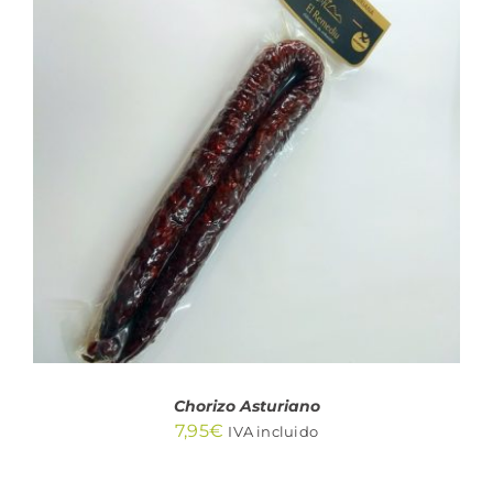
AÑADIR AL CARRITO
/
DETALLES
Chorizo Asturiano
7,95
€
IVA incluido