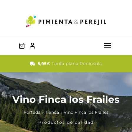
Saltar
al
contenido
Toggle
Naviga
Quesos
Tarifa plana Península
8,95€
Dulces
Vino Finca los Frailes
Fabada
Portada
»
Tienda
»
Vino Finca los Frailes
Embutidos
Productos de calidad