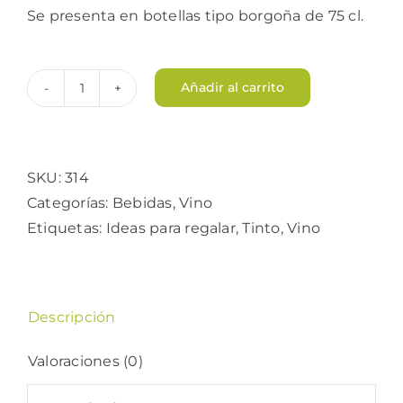
Se presenta en botellas tipo borgoña de 75 cl.
Añadir al carrito
Vino
Finca
los
Frailes
SKU:
314
cantidad
Categorías:
Bebidas
,
Vino
Etiquetas:
Ideas para regalar
,
Tinto
,
Vino
Descripción
Valoraciones (0)