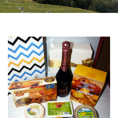
Bebidas
Conservas
Cestas
Sin gluten
Contacto