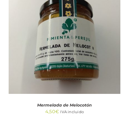
AÑADIR AL CARRITO
/
DETALLES
Mermelada de Melocotón
4,50
€
IVA incluido
AÑADIR