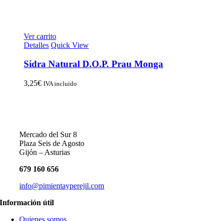
Ver carrito
Detalles
Quick View
Sidra Natural D.O.P. Prau Monga
3,25
€
IVA incluido
Mercado del Sur 8
Plaza Seis de Agosto
Gijón – Asturias
679 160 656
info@pimientayperejil.com
Información útil
Quienes somos