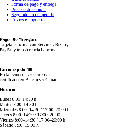
Forma de pago y entrega
Proceso de compra
Seguimiento del pedido
Envíos e impuestos
Pago 100 % seguro
Tarjeta bancaria con Servired, Bizum,
PayPal y transferencia bancaria
Envío rápido 48h
En la península, y correos
certificado en Baleares y Canarias
Horario
Lunes 8:00–14:30 h
Martes 8:00–14:30 h
Miércoles 8:00–14:30 / 17:00–20:00 h
Jueves 8:00–14:30 / 17:00–20:00 h
Viernes 8:00–14:30 / 17:00–20:00 h
Sábado 8:00–15:00 h