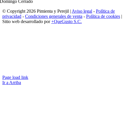
Domingo Cerrado
© Copyright 2026 Pimienta y Perejil |
Aviso legal
-
Política de
privacidad
-
Condiciones generales de venta
-
Política de cookies
|
Sitio web desarrollado por
+QueGusto S.C.
Page load link
Ir a Arriba