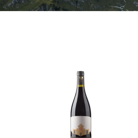
/
AÑADIR AL CARRITO
/
QUICK VIEW