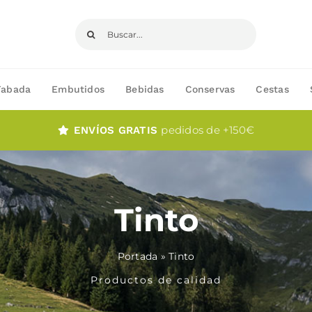
Buscar:
Fabada
Embutidos
Bebidas
Conservas
Cestas
pedidos de +150€
ENVÍOS GRATIS
Tinto
Portada
»
Tinto
Productos de calidad