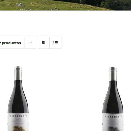
2 productos
DIR AL CARRITO
/
AÑADIR AL CARRITO
QUICK VIEW
QUICK VIEW