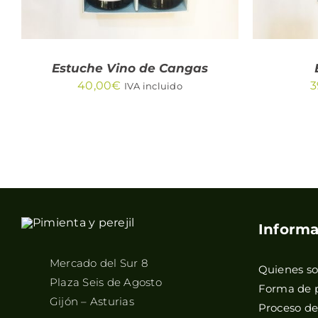
Estuche Vino de Cangas
40,00
€
3
IVA incluido
Informa
Mercado del Sur 8
Quienes s
Plaza Seis de Agosto
Forma de 
Gijón – Asturias
Proceso d