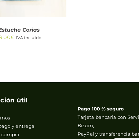
Estuche Corias
9,00
€
IVA incluido
ción útil
Pago 100 % seguro
Tarjeta bancaria con Servi
omos
Bizum,
pago y entrega
PayPal y transferencia ba
e compra