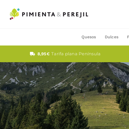
Saltar
al
contenido
Quesos
Dulces
Tarifa plana Península
8,95€