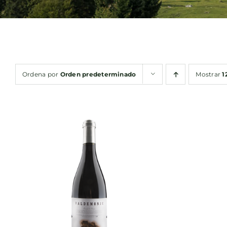
Ordena por
Orden predeterminado
Mostrar
1
AÑADIR AL CARRITO
/
AÑA
QUICK VIEW