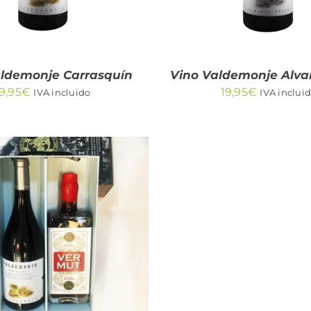
aldemonje Carrasquín
Vino Valdemonje Alva
9,95
€
19,95
€
IVA incluido
IVA inclui
DIR AL CARRITO
/
QUICK VIEW