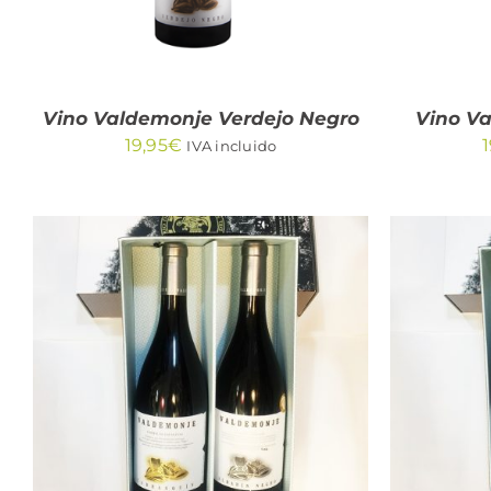
Vino Valdemonje Verdejo Negro
Vino V
19,95
€
1
IVA incluido
AÑADIR AL CARRITO
/
AÑA
QUICK VIEW