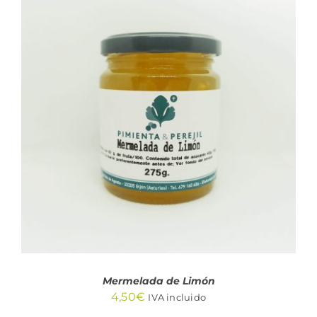
AÑADIR AL CARRITO
/
DETALLES
Mermelada de Limón
4,50
€
IVA incluido