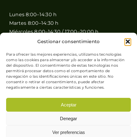
Lunes 8:00–14:30 h
Martes 8:00–14:30 h
Miércoles 8:00–14:30 / 17:00–20:00 h
Jueves 8:00–14:30 / 17:00–20:00 h
Gestionar consentimiento
Viernes 8:00–14:30 / 17:00–20:00 h
Para ofrecer las mejores experiencias, utilizamos tecnologías
Sábado 8:00–15:00 h
como las cookies para almacenar y/o acceder a la información
del dispositivo. El consentimiento de estas tecnologías nos
Domingo Cerrado
permitirá procesar datos como el comportamiento de
navegación o las identificaciones únicas en este sitio. No
consentir o retirar el consentimiento, puede afectar
negativamente a ciertas características y funciones.
Aceptar
© Copyright 2026 Pimienta y Perejil |
Aviso legal
-
Denegar
Política de privacidad
-
Condiciones generales de
venta
-
Política de cookies
| Sitio web desarrollado
Ver preferencias