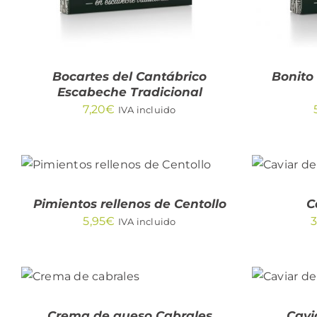
Bocartes del Cantábrico
Bonito
Escabeche Tradicional
7,20
€
IVA incluido
AÑAD
AL
AÑADIR AL CARRITO
/
CARRI
QUICK VIEW
/
QUIC
Pimientos rellenos de Centollo
C
VIE
5,95
€
3
IVA incluido
AÑAD
AÑADIR AL
AL
CARRITO
CARRI
/
QUICK
/
VIEW
QUIC
Crema de queso Cabrales
Cavi
VIE