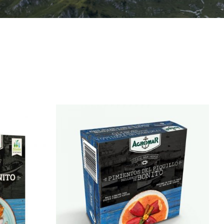
/
AÑADIR AL CARRITO
/
QUICK VIEW