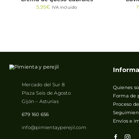
5,95
€
1
IVA incluido
Informa
Mercado del Sur 8
Quienes s
Plaza Seis de Agosto
Forma de 
Gijón – Asturias
Proceso d
Seguimient
679 160 656
Envíos e i
info@pimientayperejil.com