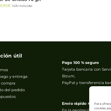
9,95
€
IVA incluido
ción útil
Pago 100 % seguro
Tarjeta bancaria con Servi
omos
Bizum,
pago y entrega
PayPal y transferencia ba
e compra
o del pedido
mpuestos
Envío rápido 48h
Para ofrec
cookies par
En la península, y correos