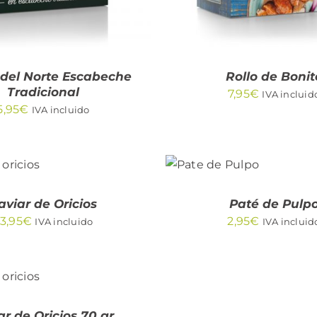
 del Norte Escabeche
Rollo de Bonit
Tradicional
7,95
€
IVA incluid
5,95
€
IVA incluido
IR
AÑADIR
AL
TO
CARRITO
/
K
QUICK
aviar de Oricios
Paté de Pulp
W
VIEW
3,95
€
2,95
€
IVA incluido
IVA incluid
IR
TO
K
ar de Oricios 70 gr.
W