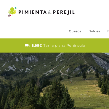
Saltar
al
contenido
Quesos
Dulces
Tarifa plana Península
8,95€