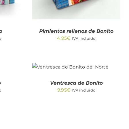
o
Pimientos rellenos de Bonito
4,95
€
o
IVA incluido
AÑADIR AL CARRITO
/
QUICK VIEW
o
Ventresca de Bonito
9,95
€
o
IVA incluido