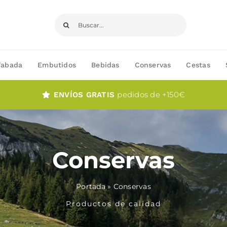
Buscar:
Fabada
Embutidos
Bebidas
Conservas
Cestas
pedidos de +150€
ENVÍOS GRATIS
Conservas
Portada
»
Conservas
Productos de calidad