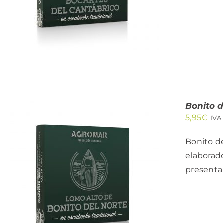
Bonito d
5,95
€
IVA
Bonito de
elaborado
presenta 
AÑADIR AL CARRITO
/
QUICK VIEW