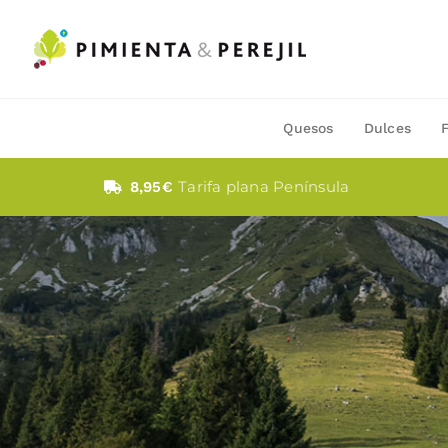
Saltar
al
contenido
Quesos
Dulces
Tarifa plana Península
8,95€