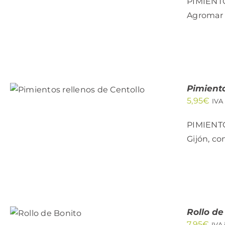
PIMIENTO
Agromar e
AÑADIR AL CARRITO
/
Pimiento
QUICK VIEW
5,95
€
IVA
PIMIENTO
Gijón, co
AÑADIR
AL
CARRITO
Rollo de
/
7,95
€
IVA 