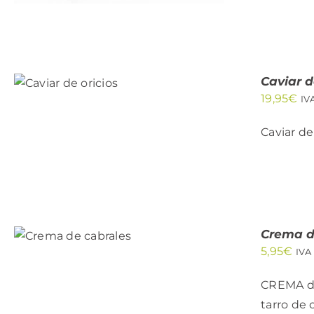
AÑADIR
AL
CARRITO
Caviar d
/
19,95
€
IV
QUICK
VIEW
Caviar de
AÑADIR AL
CARRITO
Crema d
/
QUICK
5,95
€
IVA
VIEW
CREMA de
tarro de c