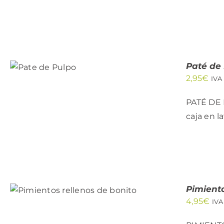
AÑADIR
AL
CARRITO
Paté de
/
2,95
€
IVA
QUICK
VIEW
PATÉ DE 
caja en l
AÑADIR AL CARRITO
Pimiento
/
QUICK VIEW
4,95
€
IVA