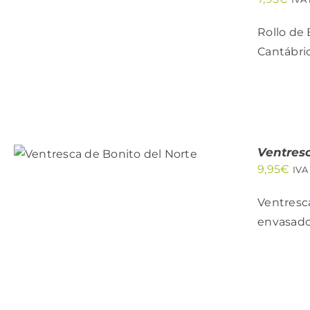
QUICK
VIEW
Rollo de
Cantábric
AÑADIR AL CARRITO
/
Ventres
QUICK VIEW
9,95
€
IVA
Ventresca
envasado 