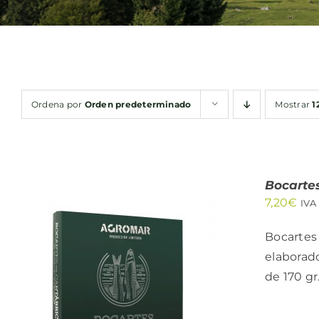
Ordena por
Orden predeterminado
Mostrar
1
Bocarte
7,20
€
IVA
Bocartes 
elaborado
de 170 gr
AÑADIR AL CARRITO
/
QUICK VIEW