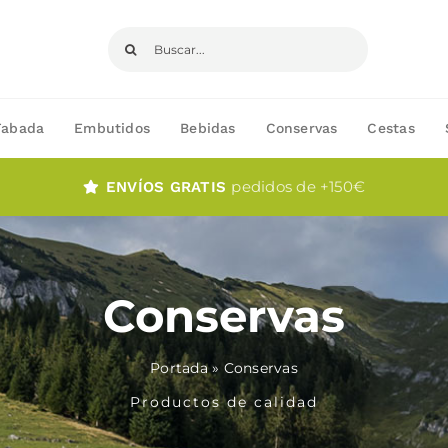
Buscar:
Fabada
Embutidos
Bebidas
Conservas
Cestas
pedidos de +150€
ENVÍOS GRATIS
Conservas
Portada
»
Conservas
Productos de calidad