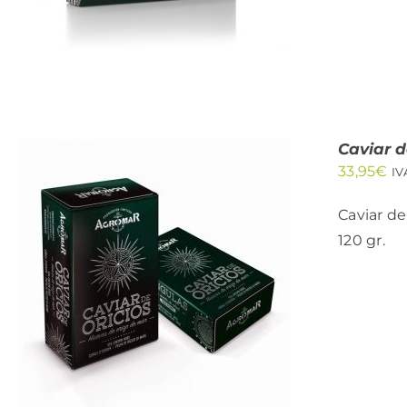
Caviar d
33,95
€
IV
Caviar de
120 gr.
AÑADIR AL CARRITO
/
QUICK VIEW