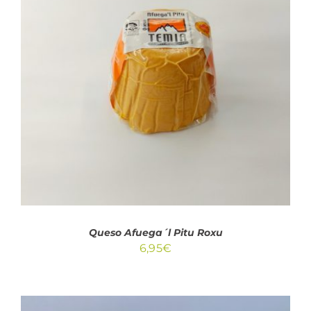
32,95€
AÑADIR AL CARRITO
/
DETALLES
Queso Afuega´l Pitu Roxu
6,95
€