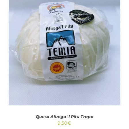
AÑADIR AL CARRITO
/
DETALLES
Queso Afuega´l Pitu Trapo
9,50
€