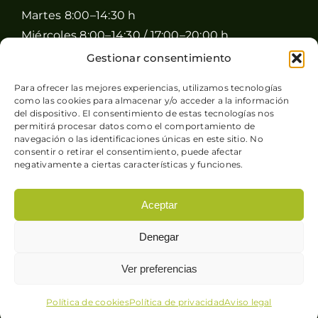
Martes 8:00–14:30 h
Miércoles 8:00–14:30 / 17:00–20:00 h
Jueves 8:00–14:30 / 17:00–20:00 h
Gestionar consentimiento
Viernes 8:00–14:30 / 17:00–20:00 h
Para ofrecer las mejores experiencias, utilizamos tecnologías
Sábado 8:00–15:00 h
como las cookies para almacenar y/o acceder a la información
del dispositivo. El consentimiento de estas tecnologías nos
Domingo Cerrado
permitirá procesar datos como el comportamiento de
navegación o las identificaciones únicas en este sitio. No
consentir o retirar el consentimiento, puede afectar
negativamente a ciertas características y funciones.
Aceptar
© Copyright 2026 Pimienta y Perejil |
Aviso legal
-
Denegar
Política de privacidad
-
Condiciones generales de
venta
-
Política de cookies
| Sitio web desarrollado
Ver preferencias
por
+QueGusto S.C.
Política de cookies
Política de privacidad
Aviso legal