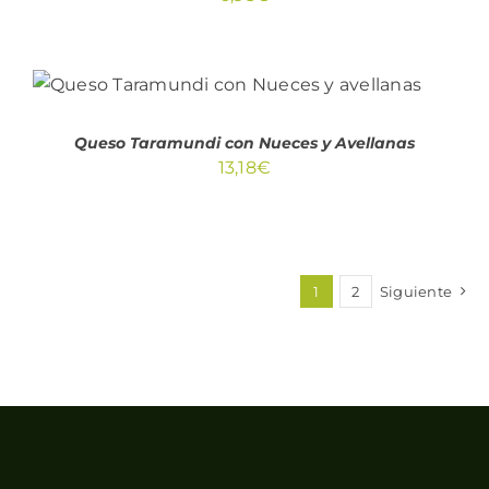
AÑADIR AL CARRITO
/
DETALLES
Queso Taramundi con Nueces y Avellanas
13,18
€
1
2
Siguiente