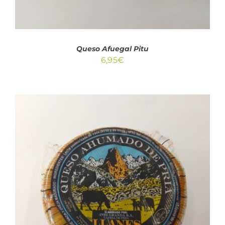
Queso Afuegal Pitu
6,95
€
AÑADIR AL CARRITO
/
DETALLES