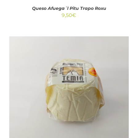
Queso Afuega´l Pitu Trapo Roxu
9,50
€
AÑADIR AL CARRITO
/
DETALLES