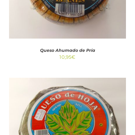
Queso Ahumado de Pría
10,95
€
ESTE
SELECCIONAR OPCIONES
/