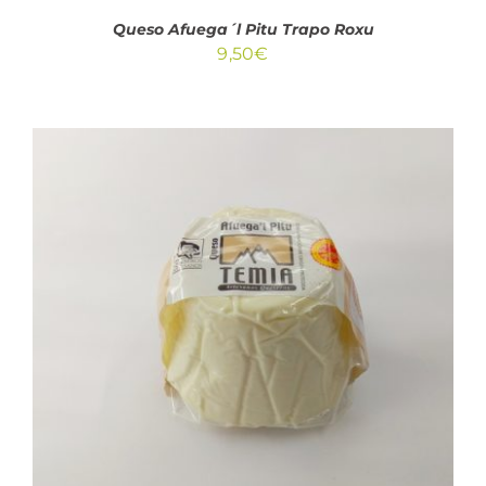
Queso Afuega´l Pitu Trapo Roxu
9,50
€
AÑADIR AL CARRITO
/
DETALLES