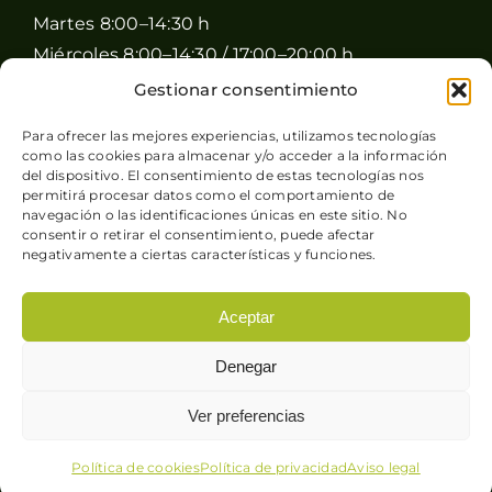
Martes 8:00–14:30 h
Miércoles 8:00–14:30 / 17:00–20:00 h
Jueves 8:00–14:30 / 17:00–20:00 h
Gestionar consentimiento
Viernes 8:00–14:30 / 17:00–20:00 h
Para ofrecer las mejores experiencias, utilizamos tecnologías
Sábado 8:00–15:00 h
como las cookies para almacenar y/o acceder a la información
del dispositivo. El consentimiento de estas tecnologías nos
Domingo Cerrado
permitirá procesar datos como el comportamiento de
navegación o las identificaciones únicas en este sitio. No
consentir o retirar el consentimiento, puede afectar
negativamente a ciertas características y funciones.
Aceptar
© Copyright 2026 Pimienta y Perejil |
Aviso legal
-
Denegar
Política de privacidad
-
Condiciones generales de
venta
-
Política de cookies
| Sitio web desarrollado
Ver preferencias
por
+QueGusto S.C.
Política de cookies
Política de privacidad
Aviso legal