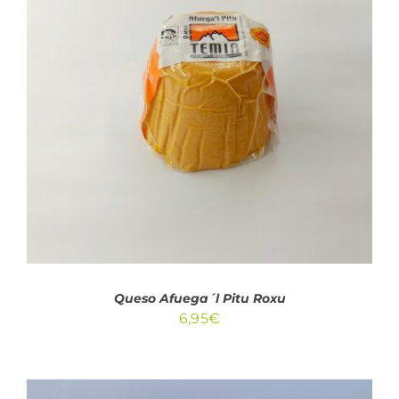
32,95€
AÑADIR AL CARRITO
/
DETALLES
Queso Afuega´l Pitu Roxu
6,95
€