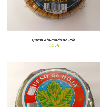
Queso Ahumado de Pría
10,95
€
ESTE
SELECCIONAR OPCIONES
/