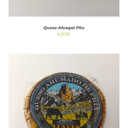
Queso Afuegal Pitu
6,95
€
AÑADIR AL CARRITO
/
DETALLES