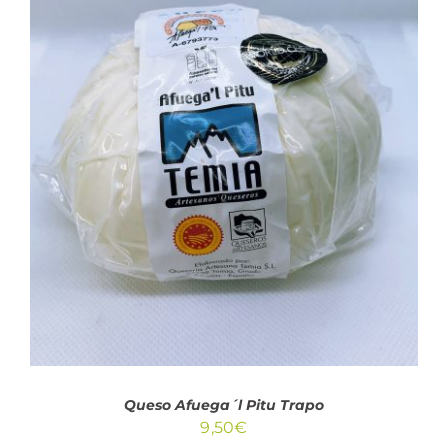
AÑADIR AL CARRITO
/
DETALLES
Queso Afuega´l Pitu Trapo
9,50
€