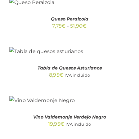
OPCIONES
ESTE
/
PRODUCTO
DETALLES
TIENE
Queso Peralzola
MÚLTIPLES
Rango
7,75
€
-
51,90
€
VARIANTES.
de
LAS
OPCIONES
precios:
AÑADIR AL CARRITO
SE
desde
PUEDEN
/
DETALLES
ELEGIR
7,75€
EN
Tabla de Quesos Asturianos
hasta
LA
8,95
€
IVA incluido
PÁGINA
51,90€
DE
PRODUCTO
AÑADIR AL
CARRITO
/
DETALLES
Vino Valdemonje Verdejo Negro
19,95
€
IVA incluido