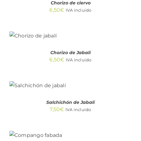
Chorizo de ciervo
hasta
6,50
€
IVA incluido
82,45€
AÑADIR
AL
CARRITO
/
DETALLES
Chorizo de Jabalí
6,50
€
IVA incluido
AÑADIR AL
CARRITO
/
DETALLES
Salchichón de Jabalí
7,50
€
IVA incluido
AÑADIR AL
CARRITO
/