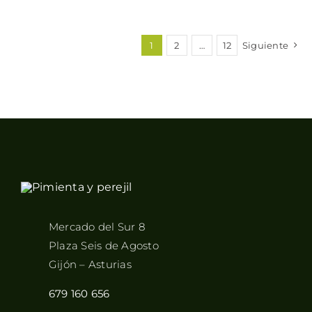
1
2
…
12
Siguiente
Mercado del Sur 8
Plaza Seis de Agosto
Gijón – Asturias
679 160 656